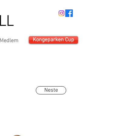
LL
Kongeparken Cup
 Medlem
Neste